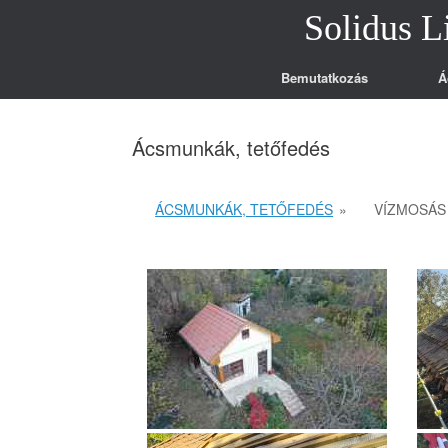
Skip
Solidus L
to
content
Bemutatkozás
Á
Ácsmunkák, tetőfedés
ÁCSMUNKÁK, TETŐFEDÉS
»
VÍZMOSÁS