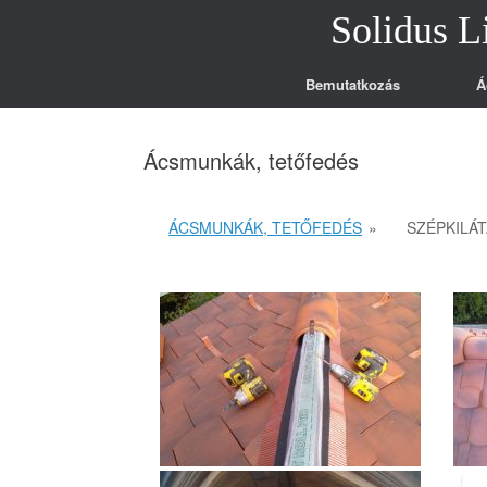
Skip
Solidus L
to
content
Bemutatkozás
Á
Ácsmunkák, tetőfedés
ÁCSMUNKÁK, TETŐFEDÉS
»
SZÉPKILÁ