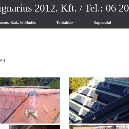
ignarius 2012. Kft. / Tel.: 06 2
csmunkák, tetőfedés
Tetőablak
Kapcsolat
TÁS