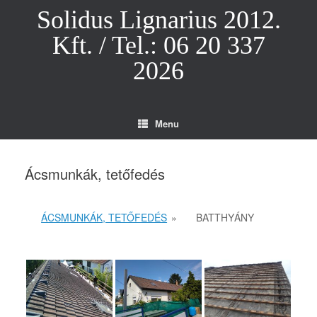
Skip
Solidus Lignarius 2012.
to
content
Kft. / Tel.: 06 20 337
2026
Menu
Ácsmunkák, tetőfedés
ÁCSMUNKÁK, TETŐFEDÉS
»
BATTHYÁNY